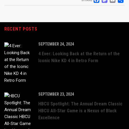
FACEB
MAS
EM
S
RECENT POSTS
SEPTEMBER 24, 2024
4 Ever: Looking Back at the Return of the
Iconic Nike KD 4 in Retro Form
SEPTEMBER 23, 2024
HBCU Spotlight: The Annual Dream Classic
HBCU All-Star Game is a Nexus of Black
Excellence